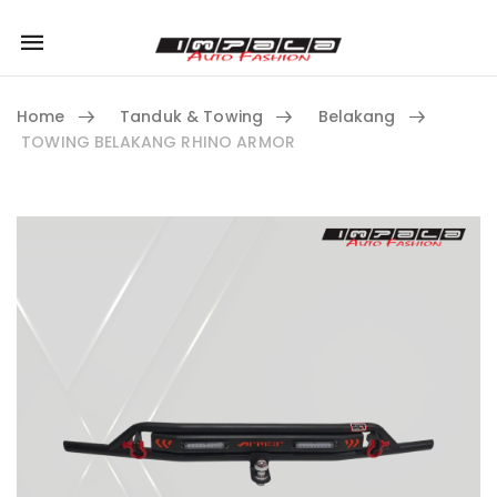
Mobile
navigation
Home
Tanduk & Towing
Belakang
TOWING BELAKANG RHINO ARMOR
Skip to content