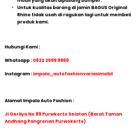
mobil yang akan dipasang bumper.
Untuk kualitas barang di jamin BAGUS Original
Rhino tidak usah di ragukan lagi untuk membeli
produk kami.
Hubungi Kami :
Whatsapp :
0822 2599 9969
Instagram :
impala_autofashionvariasimobil
Alamat Impala Auto Fashion :
Jl Gerilya No 89 Purwkerto Selatan (Barat Taman
Andhang Pangrenan Purwokerto)
There are no reviews yet.